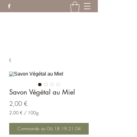
ranruptanim@gmail.com
06.18.19.21.04
Savon Végétal au Miel
Prix
2,00 €
2,00 €
/
100g
2,00 €
pour
Commande au 06.18.19.21.04
100
Grammes