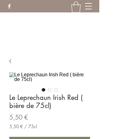
ranruptanim@gmail.com
06.18.19.21.04
Le Leprechaun Irish Red (
bière de 75cl)
Prix
5,50 €
5,50 €
/
75cl
5,50 €
pour