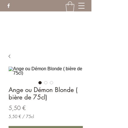
ranruptanim@gmail.com
06.18.19.21.04
Ange ou Démon Blonde (
bière de 75cl)
Prix
5,50 €
5,50 €
/
75cl
5,50 €
pour