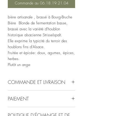
Commande au 06.18.19.21.04
75
Centilitres
bière artisanale , brassé à Bourg-Bruche
Bière Blonde de fermentation basse,
brassé avec la variété d'houblon
historique alsacienne Strisselspalt.
Elle exprime la typicité du terroir des
houblons fins d'Alsace.
Fruitée et épicée: doux, agumes, épices,
herbes.
Plutôt un ange
COMMANDE ET LIVRAISON
Les
commandes
passées auprès de
PAIEMENT
Justine au 06.18.19.21.04
avant le
jeudi soir 20h
seront livrées le
vendredi
Le paiement de la commande se fera à
au marché hebdomadaire
.
Place de la
POLITIQUE D'ÉCHANGE ET DE
la livraison: