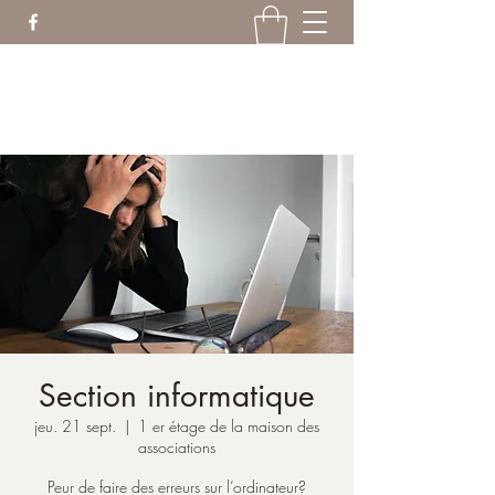
ranruptanim@gmail.com
06.18.19.21.04
Section informatique
jeu. 21 sept.
  |  
1 er étage de la maison des
associations
Peur de faire des erreurs sur l’ordinateur?