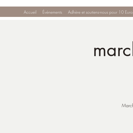
Accueil
Événements
Adhère et soutiens-nous pour 10 Euro
marc
March