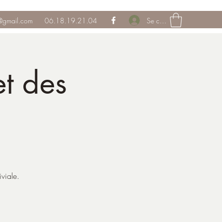
Se connecter
@gmail.com
06.18.19.21.04
t des
viale.