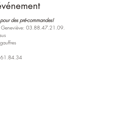
'événement
r pour des pré-commandes!
eneviève: 03.88.47.21.09.
sus
gauffres
1.61.84.34