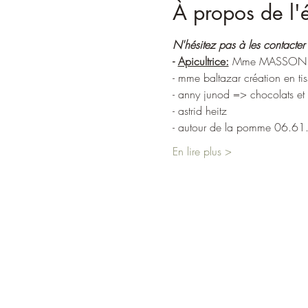
À propos de l
N'hésitez pas à les contacte
- 
Apicultrice:
 Mme MASSON G
- mme baltazar création en tis
- anny junod => chocolats et 
- astrid heitz
- autour de la pomme 06.6
En lire plus >