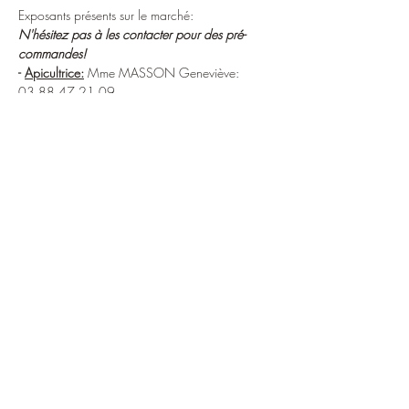
Exposants présents sur le marché:
N'hésitez pas à les contacter pour des pré-
commandes!
- 
Apicultrice:
 Mme MASSON Geneviève: 
03.88.47.21.09.
- KIEFFER Simon
: Fermier producteur de 
Fromages de montagne
- 
La  brasserie La Bourlingeuse:
https://www.facebook.com/labourlingueuse
http://brasserielabourlingueuse.fr/4 
En lire plus >
Partager cet événement