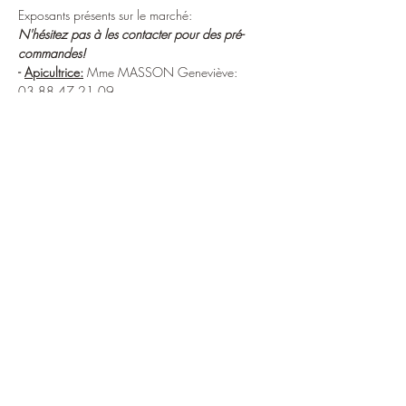
Exposants présents sur le marché:
N'hésitez pas à les contacter pour des pré-
commandes!
- 
Apicultrice:
 Mme MASSON Geneviève: 
03.88.47.21.09.
-
 Boucherie fréchard
:
https://www.facebook.com/boucheriecharcut
erie.frechard
03 88 57 18 65
-Maraîcher "Les Jardins de l'Ungersbeg"
En lire plus >
Partager cet événement