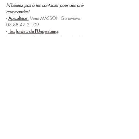
N'hésitez pas à les contacter pour des pré-
commandes!
- 
Apicultrice:
 Mme MASSON Geneviève: 
03.88.47.21.09.
- 
 Les Jardins de l'Ungersberg
: 
https://www.facebook.com/lesjardinsdelunge
rsberg
06.27.43.54.35. 
maraicher + pain et viennoiseries
- la ferme auberge de la Pereux
: propose de 
vous livrer sur le marché à 12h
En lire plus >
Partager cet événement